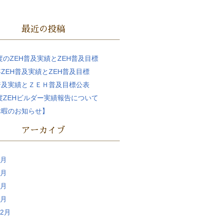
最近の投稿
年度のZEH普及実績とZEH普及目標
ZEH普及実績とZEH普及目標
普及実績とＺＥＨ普及目標公表
年度ZEHビルダー実績報告について
休暇のお知らせ】
アーカイブ
4月
7月
6月
5月
12月